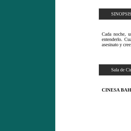
SINOPSIS
Cada noche, un
entenderlo. Cu
asesinato y cre
Sala de Cin
CINESA BAH