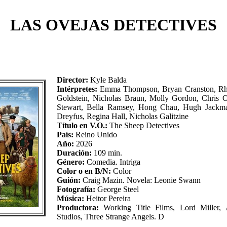
LAS OVEJAS DETECTIVES
Director:
Kyle Balda
Intérpretes:
Emma Thompson, Bryan Cranston, Rhy
Goldstein, Nicholas Braun, Molly Gordon, Chris 
Stewart, Bella Ramsey, Hong Chau, Hugh Jackman
Dreyfus, Regina Hall, Nicholas Galitzine
Título en V.O.:
The Sheep Detectives
País:
Reino Unido
Año:
2026
Duración:
109 min.
Género:
Comedia. Intriga
Color o en B/N:
Color
Guión:
Craig Mazin. Novela: Leonie Swann
Fotografía:
George Steel
Música:
Heitor Pereira
Productora:
Working Title Films, Lord Mille
Studios, Three Strange Angels. D